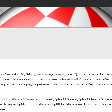
iga News.it v8.5”, “http://www.amiganews.it/forum”), l’utente accetta di es
nti non utilizzare i servizi offerti da “Amiga News.it v8.5”. Le condizioni
 frequenza queste pagine per eventuali modifiche, dato che l’uso dei servizi
”, “phpBB software”, “www.phpbb.com”, “phpBB Group”, “phpBB Teams”) che è 
ile da
www.phpbb.com
. Il software phpBB facilita le aree di discussione in
com
.