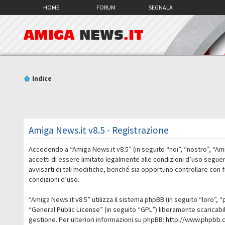
HOME
FORUM
SEGNALA
AMIGA
NEWS
.IT
Indice
Amiga News.it v8.5 - Registrazione
Accedendo a “Amiga News.it v8.5” (in seguito “noi”, “nostro”, “Am
accetti di essere limitato legalmente alle condizioni d’uso segue
avvisarti di tali modifiche, benché sia opportuno controllare con
condizioni d’uso.
“Amiga News.it v8.5” utilizza il sistema phpBB (in seguito “loro
“
General Public License
” (in seguito “GPL”) liberamente scaricab
gestione. Per ulteriori informazioni su phpBB:
http://www.phpbb.