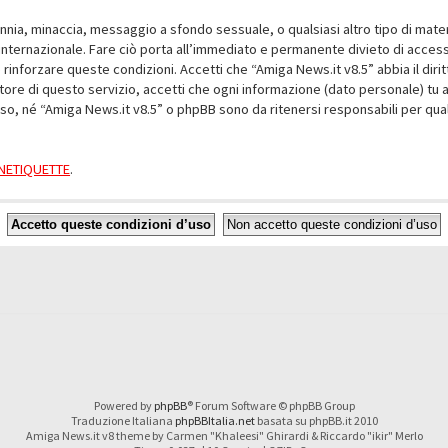
alunnia, minaccia, messaggio a sfondo sessuale, o qualsiasi altro tipo di mat
nternazionale. Fare ciò porta all’immediato e permanente divieto di accesso,
e rinforzare queste condizioni. Accetti che “Amiga News.it v8.5” abbia il dir
ore di questo servizio, accetti che ogni informazione (dato personale) tu 
nso, né “Amiga News.it v8.5” o phpBB sono da ritenersi responsabili per q
a NETIQUETTE
.
Powered by
phpBB
® Forum Software © phpBB Group
Traduzione Italiana
phpBBItalia.net
basata su phpBB.it 2010
Amiga News.it v8 theme by Carmen "Khaleesi" Ghirardi & Riccardo "ikir" Merlo