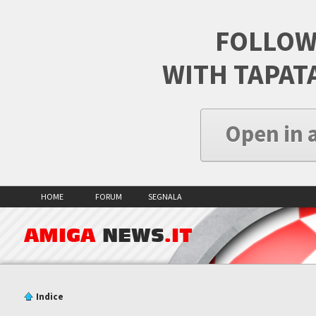
FOLLOW
WITH TAPAT
Open in 
HOME
FORUM
SEGNALA
AMIGA
NEWS
.IT
Indice