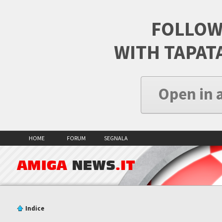
FOLLOW
WITH TAPAT
Open in 
HOME
FORUM
SEGNALA
AMIGA
NEWS
.IT
Indice