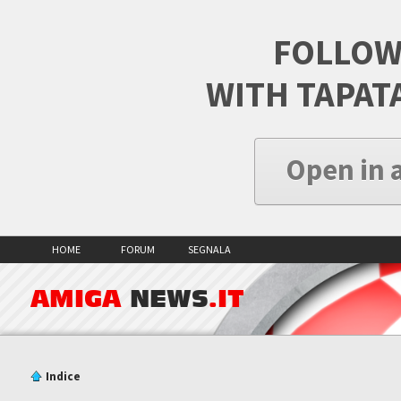
FOLLOW
WITH TAPAT
Open in 
HOME
FORUM
SEGNALA
AMIGA
NEWS
.IT
Indice