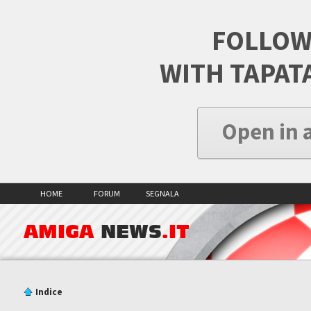
FOLLOW
WITH TAPAT
Open in 
HOME
FORUM
SEGNALA
AMIGA
NEWS
.IT
Indice