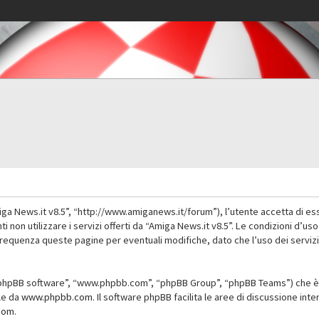
iga News.it v8.5”, “http://www.amiganews.it/forum”), l’utente accetta di es
nti non utilizzare i servizi offerti da “Amiga News.it v8.5”. Le condizioni
 frequenza queste pagine per eventuali modifiche, dato che l’uso dei servizi
”, “phpBB software”, “www.phpbb.com”, “phpBB Group”, “phpBB Teams”) che è 
ile da
www.phpbb.com
. Il software phpBB facilita le aree di discussione in
com
.