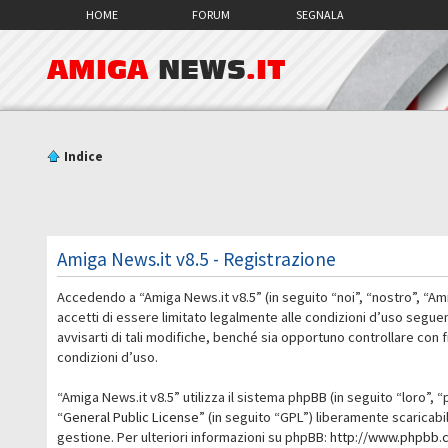
HOME
FORUM
SEGNALA
AMIGA
NEWS
.IT
Indice
Amiga News.it v8.5 - Registrazione
Accedendo a “Amiga News.it v8.5” (in seguito “noi”, “nostro”, “Am
accetti di essere limitato legalmente alle condizioni d’uso segue
avvisarti di tali modifiche, benché sia opportuno controllare con
condizioni d’uso.
“Amiga News.it v8.5” utilizza il sistema phpBB (in seguito “loro
“
General Public License
” (in seguito “GPL”) liberamente scaricab
gestione. Per ulteriori informazioni su phpBB:
http://www.phpbb.