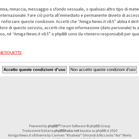
alunnia, minaccia, messaggio a sfondo sessuale, o qualsiasi altro tipo di mat
nternazionale. Fare ciò porta all’immediato e permanente divieto di accesso,
e rinforzare queste condizioni. Accetti che “Amiga News.it v8.5” abbia il dir
ore di questo servizio, accetti che ogni informazione (dato personale) tu 
nso, né “Amiga News.it v8.5” o phpBB sono da ritenersi responsabili per q
a NETIQUETTE
.
Powered by
phpBB
® Forum Software © phpBB Group
Traduzione Italiana
phpBBItalia.net
basata su phpBB.it 2010
Amiga News.it v8 theme by Carmen "Khaleesi" Ghirardi & Riccardo "ikir" Merlo