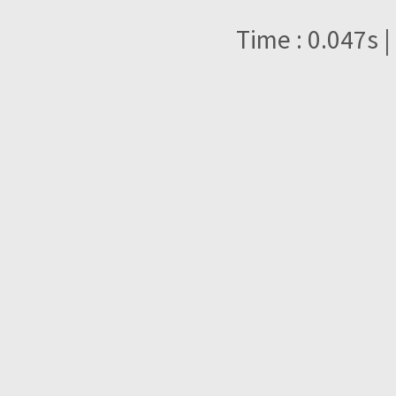
Time : 0.047s |