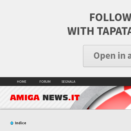
FOLLOW
WITH TAPAT
Open in 
HOME
FORUM
SEGNALA
AMIGA
NEWS
.IT
Indice