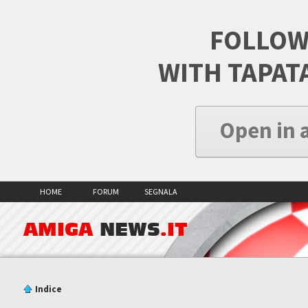
FOLLOW
WITH TAPAT
Open in 
HOME
FORUM
SEGNALA
AMIGA
NEWS
.IT
Indice