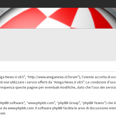
iga News.it v8.5”, “http://www.amiganews.it/forum”), l’utente accetta di es
nti non utilizzare i servizi offerti da “Amiga News.it v8.5”. Le condizioni
 frequenza queste pagine per eventuali modifiche, dato che l’uso dei servizi
”, “phpBB software”, “www.phpbb.com”, “phpBB Group”, “phpBB Teams”) che è 
ile da
www.phpbb.com
. Il software phpBB facilita le aree di discussione in
com
.