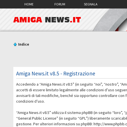
HOME
FORUM
SEGNALA
AMIGA
NEWS
.IT
Indice
Amiga News.it v8.5 - Registrazione
Accedendo a “Amiga News.it v8.5” (in seguito “noi”, “nostro”, “Am
accetti di essere limitato legalmente alle condizioni d’uso segue
avvisarti di tali modifiche, benché sia opportuno controllare con
condizioni d’uso.
“Amiga News.it v8.5” utilizza il sistema phpBB (in seguito “loro
“
General Public License
” (in seguito “GPL”) liberamente scaricab
gestione. Per ulteriori informazioni su phpBB:
http://www.phpbb.