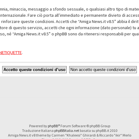
alunnia, minaccia, messaggio a sfondo sessuale, o qualsiasi altro tipo di mat
nternazionale. Fare ciò porta all’immediato e permanente divieto di accesso,
e rinforzare queste condizioni. Accetti che “Amiga News.it v8.5” abbia il dir
ore di questo servizio, accetti che ogni informazione (dato personale) tu 
nso, né “Amiga News.it v8.5” o phpBB sono da ritenersi responsabili per q
a NETIQUETTE
.
Powered by
phpBB
® Forum Software © phpBB Group
Traduzione Italiana
phpBBItalia.net
basata su phpBB.it 2010
Amiga News.it v8 theme by Carmen "Khaleesi" Ghirardi & Riccardo "ikir" Merlo