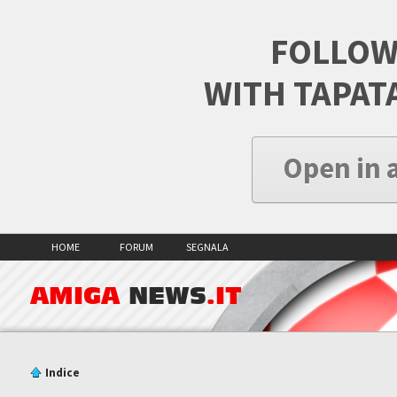
FOLLOW
WITH TAPAT
Open in 
HOME
FORUM
SEGNALA
AMIGA
NEWS
.IT
Indice