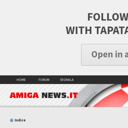
FOLLOW
WITH TAPAT
Open in 
HOME
FORUM
SEGNALA
AMIGA
NEWS
.IT
Indice