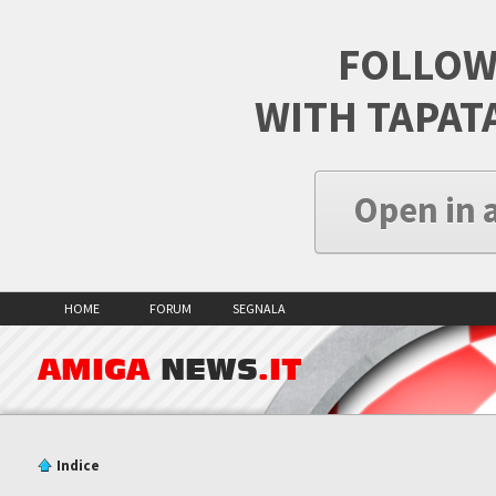
FOLLOW
WITH TAPAT
Open in 
HOME
FORUM
SEGNALA
AMIGA
NEWS
.IT
Indice