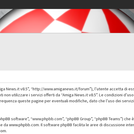
iga News.it v8.5”, “http://www.amiganews.it/forum”), l’utente accetta di es
nti non utilizzare i servizi offerti da “Amiga News.it v8.5”. Le condizioni
 frequenza queste pagine per eventuali modifiche, dato che l’uso dei servizi
”, “phpBB software”, “www.phpbb.com”, “phpBB Group”, “phpBB Teams”) che è 
ile da
www.phpbb.com
. Il software phpBB facilita le aree di discussione in
com
.