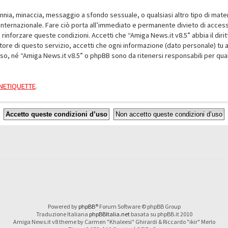
alunnia, minaccia, messaggio a sfondo sessuale, o qualsiasi altro tipo di mat
nternazionale. Fare ciò porta all’immediato e permanente divieto di accesso,
e rinforzare queste condizioni. Accetti che “Amiga News.it v8.5” abbia il dir
ore di questo servizio, accetti che ogni informazione (dato personale) tu 
nso, né “Amiga News.it v8.5” o phpBB sono da ritenersi responsabili per q
a NETIQUETTE
.
Powered by
phpBB
® Forum Software © phpBB Group
Traduzione Italiana
phpBBItalia.net
basata su phpBB.it 2010
Amiga News.it v8 theme by Carmen "Khaleesi" Ghirardi & Riccardo "ikir" Merlo