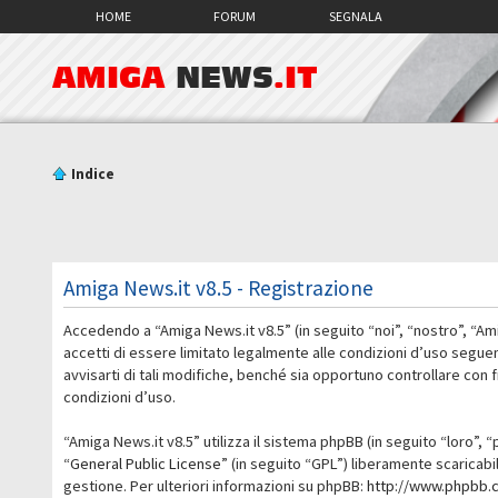
HOME
FORUM
SEGNALA
AMIGA
NEWS
.IT
Indice
Amiga News.it v8.5 - Registrazione
Accedendo a “Amiga News.it v8.5” (in seguito “noi”, “nostro”, “Am
accetti di essere limitato legalmente alle condizioni d’uso segue
avvisarti di tali modifiche, benché sia opportuno controllare con
condizioni d’uso.
“Amiga News.it v8.5” utilizza il sistema phpBB (in seguito “loro
“
General Public License
” (in seguito “GPL”) liberamente scaricab
gestione. Per ulteriori informazioni su phpBB:
http://www.phpbb.