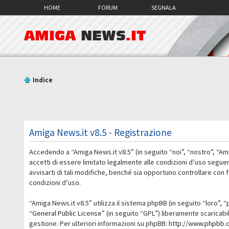
HOME
FORUM
SEGNALA
AMIGA
NEWS
.IT
Indice
Amiga News.it v8.5 - Registrazione
Accedendo a “Amiga News.it v8.5” (in seguito “noi”, “nostro”, “Am
accetti di essere limitato legalmente alle condizioni d’uso segue
avvisarti di tali modifiche, benché sia opportuno controllare con
condizioni d’uso.
“Amiga News.it v8.5” utilizza il sistema phpBB (in seguito “loro
“
General Public License
” (in seguito “GPL”) liberamente scaricab
gestione. Per ulteriori informazioni su phpBB:
http://www.phpbb.