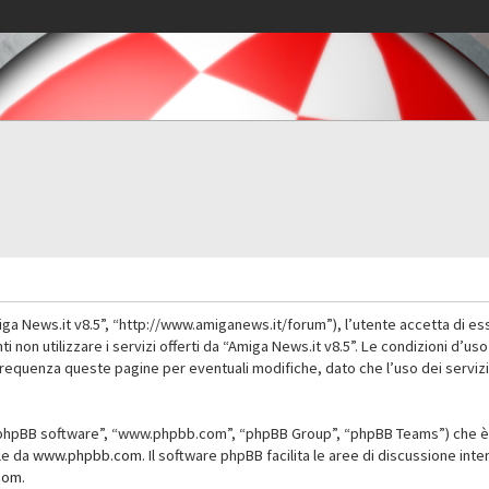
iga News.it v8.5”, “http://www.amiganews.it/forum”), l’utente accetta di es
nti non utilizzare i servizi offerti da “Amiga News.it v8.5”. Le condizioni
 frequenza queste pagine per eventuali modifiche, dato che l’uso dei servizi
”, “phpBB software”, “www.phpbb.com”, “phpBB Group”, “phpBB Teams”) che è 
ile da
www.phpbb.com
. Il software phpBB facilita le aree di discussione in
com
.