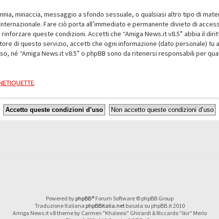
alunnia, minaccia, messaggio a sfondo sessuale, o qualsiasi altro tipo di mat
nternazionale. Fare ciò porta all’immediato e permanente divieto di accesso,
e rinforzare queste condizioni. Accetti che “Amiga News.it v8.5” abbia il dir
ore di questo servizio, accetti che ogni informazione (dato personale) tu 
nso, né “Amiga News.it v8.5” o phpBB sono da ritenersi responsabili per q
a NETIQUETTE
.
Powered by
phpBB
® Forum Software © phpBB Group
Traduzione Italiana
phpBBItalia.net
basata su phpBB.it 2010
Amiga News.it v8 theme by Carmen "Khaleesi" Ghirardi & Riccardo "ikir" Merlo