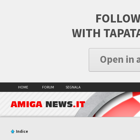
FOLLOW
WITH TAPAT
Open in 
HOME
FORUM
SEGNALA
AMIGA
NEWS
.IT
Indice