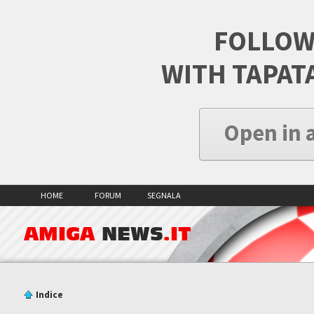
FOLLOW
WITH TAPAT
Open in 
HOME
FORUM
SEGNALA
AMIGA
NEWS
.IT
Indice