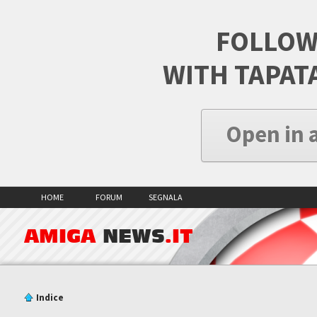
FOLLOW
WITH TAPAT
Open in 
HOME
FORUM
SEGNALA
AMIGA
NEWS
.IT
Indice