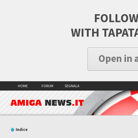
FOLLOW
WITH TAPAT
Open in 
HOME
FORUM
SEGNALA
AMIGA
NEWS
.IT
Indice