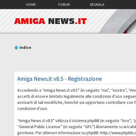
HOME
FORUM
SEGNALA
AMIGA
NEWS
.IT
Indice
Amiga News.it v8.5 - Registrazione
Accedendo a “Amiga News.it v8.5” (in seguito “noi”, “nostro”, “Am
accetti di essere limitato legalmente alle condizioni d’uso segue
avvisarti di tali modifiche, benché sia opportuno controllare con
condizioni d’uso.
“Amiga News.it v8.5” utilizza il sistema phpBB (in seguito “loro
“
General Public License
” (in seguito “GPL”) liberamente scaricab
gestione. Per ulteriori informazioni su phpBB:
http://www.phpbb.