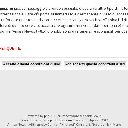
alunnia, minaccia, messaggio a sfondo sessuale, o qualsiasi altro tipo di mat
nternazionale. Fare ciò porta all’immediato e permanente divieto di accesso,
e rinforzare queste condizioni. Accetti che “Amiga News.it v8.5” abbia il dir
ore di questo servizio, accetti che ogni informazione (dato personale) tu 
nso, né “Amiga News.it v8.5” o phpBB sono da ritenersi responsabili per q
a NETIQUETTE
.
Powered by
phpBB
® Forum Software © phpBB Group
Traduzione Italiana
phpBBItalia.net
basata su phpBB.it 2010
Amiga News.it v8 theme by Carmen "Khaleesi" Ghirardi & Riccardo "ikir" Merlo