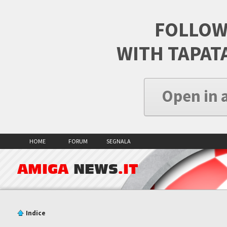
FOLLOW
WITH TAPAT
Open in 
HOME
FORUM
SEGNALA
AMIGA
NEWS
.IT
Indice