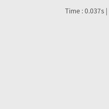
Time : 0.037s |