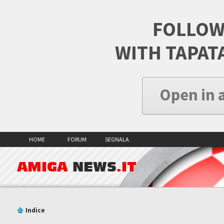
FOLLOW
WITH TAPAT
Open in 
HOME
FORUM
SEGNALA
AMIGA
NEWS
.IT
Indice