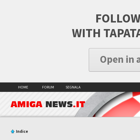
FOLLOW
WITH TAPAT
Open in 
HOME
FORUM
SEGNALA
AMIGA
NEWS
.IT
Indice