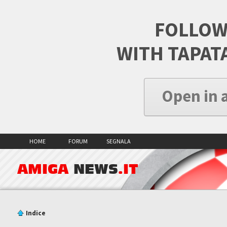
FOLLOW
WITH TAPAT
Open in 
HOME
FORUM
SEGNALA
AMIGA
NEWS
.IT
Indice