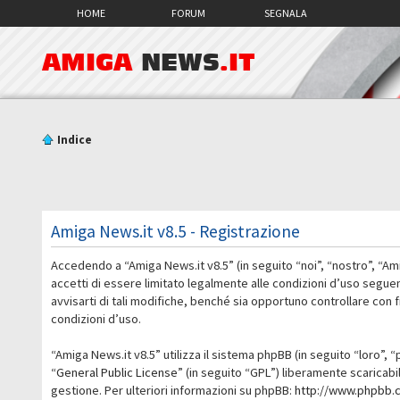
HOME
FORUM
SEGNALA
AMIGA
NEWS
.IT
Indice
Amiga News.it v8.5 - Registrazione
Accedendo a “Amiga News.it v8.5” (in seguito “noi”, “nostro”, “Am
accetti di essere limitato legalmente alle condizioni d’uso segue
avvisarti di tali modifiche, benché sia opportuno controllare con
condizioni d’uso.
“Amiga News.it v8.5” utilizza il sistema phpBB (in seguito “loro
“
General Public License
” (in seguito “GPL”) liberamente scaricab
gestione. Per ulteriori informazioni su phpBB:
http://www.phpbb.