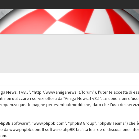
iga News.it v8.5”, “http://www.amiganews.it/forum”), l’utente accetta di es
nti non utilizzare i servizi offerti da “Amiga News.it v8.5”. Le condizioni
 frequenza queste pagine per eventuali modifiche, dato che l’uso dei servizi
”, “phpBB software”, “www.phpbb.com”, “phpBB Group”, “phpBB Teams”) che è 
ile da
www.phpbb.com
. Il software phpBB facilita le aree di discussione in
com
.