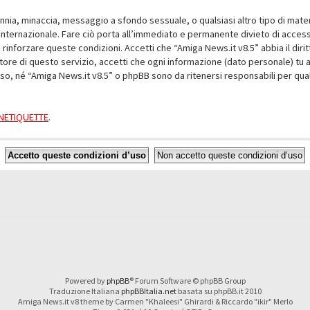
alunnia, minaccia, messaggio a sfondo sessuale, o qualsiasi altro tipo di mat
nternazionale. Fare ciò porta all’immediato e permanente divieto di accesso,
e rinforzare queste condizioni. Accetti che “Amiga News.it v8.5” abbia il dir
ore di questo servizio, accetti che ogni informazione (dato personale) tu 
nso, né “Amiga News.it v8.5” o phpBB sono da ritenersi responsabili per q
a NETIQUETTE
.
Powered by
phpBB
® Forum Software © phpBB Group
Traduzione Italiana
phpBBItalia.net
basata su phpBB.it 2010
Amiga News.it v8 theme by Carmen "Khaleesi" Ghirardi & Riccardo "ikir" Merlo