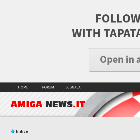
FOLLOW
WITH TAPAT
Open in 
HOME
FORUM
SEGNALA
AMIGA
NEWS
.IT
Indice