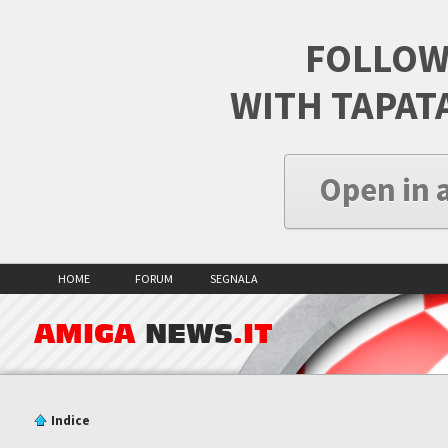
FOLLOW
WITH TAPAT
Open in 
HOME
FORUM
SEGNALA
AMIGA
NEWS
.IT
Indice