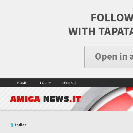
FOLLOW
WITH TAPAT
Open in 
HOME
FORUM
SEGNALA
AMIGA
NEWS
.IT
Indice