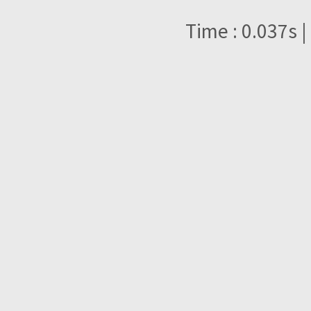
Time : 0.037s |