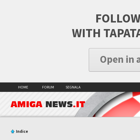
FOLLOW
WITH TAPAT
Open in 
HOME
FORUM
SEGNALA
AMIGA
NEWS
.IT
Indice