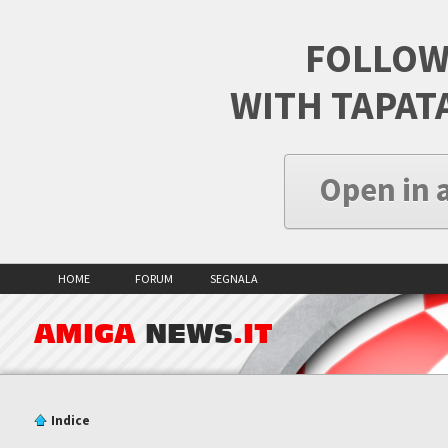
FOLLOW
WITH TAPAT
Open in 
HOME
FORUM
SEGNALA
AMIGA
NEWS
.IT
Indice