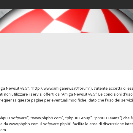
iga News.it v8.5”, “http://www.amiganews.it/forum”), l’utente accetta di es
nti non utilizzare i servizi offerti da “Amiga News.it v8.5”. Le condizioni
 frequenza queste pagine per eventuali modifiche, dato che l’uso dei servizi
”, “phpBB software”, “www.phpbb.com”, “phpBB Group”, “phpBB Teams”) che è 
ile da
www.phpbb.com
. Il software phpBB facilita le aree di discussione in
com
.