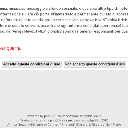
alunnia, minaccia, messaggio a sfondo sessuale, o qualsiasi altro tipo di mat
nternazionale. Fare ciò porta all’immediato e permanente divieto di accesso,
e rinforzare queste condizioni. Accetti che “Amiga News.it v8.5” abbia il dir
ore di questo servizio, accetti che ogni informazione (dato personale) tu 
nso, né “Amiga News.it v8.5” o phpBB sono da ritenersi responsabili per q
a NETIQUETTE
.
Powered by
phpBB
® Forum Software © phpBB Group
Traduzione Italiana
phpBBItalia.net
basata su phpBB.it 2010
Amiga News.it v8 theme by Carmen "Khaleesi" Ghirardi & Riccardo "ikir" Merlo