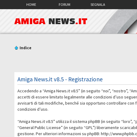
HOME
FORUM
SEGNALA
AMIGA
NEWS
.IT
Indice
Amiga News.it v8.5 - Registrazione
Accedendo a “Amiga News.it v8.5” (in seguito “noi”, “nostro”, “Am
accetti di essere limitato legalmente alle condizioni d’uso segue
avvisarti di tali modifiche, benché sia opportuno controllare con
condizioni d’uso.
“Amiga News.it v8.5” utilizza il sistema phpBB (in seguito “loro
“
General Public License
” (in seguito “GPL”) liberamente scaricab
gestione. Per ulteriori informazioni su phpBB:
http://www.phpbb.