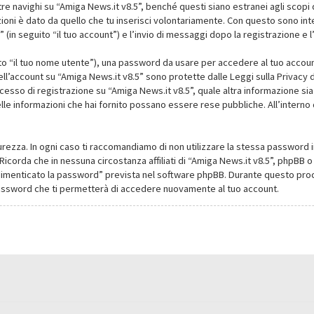
navighi su “Amiga News.it v8.5”, benché questi siano estranei agli scopi d
oni è dato da quello che tu inserisci volontariamente. Con questo sono intes
(in seguito “il tuo account”) e l’invio di messaggi dopo la registrazione e l
ito “il tuo nome utente”), una password da usare per accedere al tuo account
dell’account su “Amiga News.it v8.5” sono protette dalle Leggi sulla Privacy de
cesso di registrazione su “Amiga News.it v8.5”, quale altra informazione sia
li delle informazioni che hai fornito possano essere rese pubbliche. All’intern
urezza. In ogni caso ti raccomandiamo di non utilizzare la stessa password i
Ricorda che in nessuna circostanza affiliati di “Amiga News.it v8.5”, phpBB
dimenticato la password” prevista nel software phpBB. Durante questo proce
assword che ti permetterà di accedere nuovamente al tuo account.