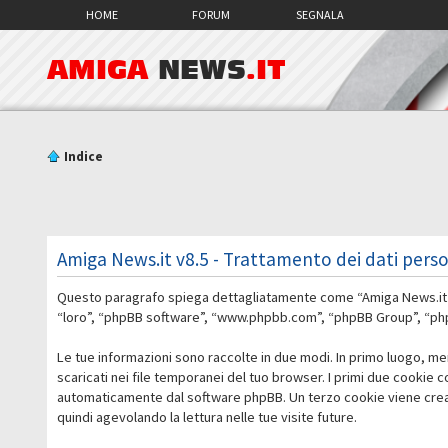
HOME
FORUM
SEGNALA
AMIGA
NEWS
.IT
Indice
Amiga News.it v8.5 - Trattamento dei dati perso
Questo paragrafo spiega dettagliatamente come “Amiga News.it v8.5
“loro”, “phpBB software”, “www.phpbb.com”, “phpBB Group”, “phpBB
Le tue informazioni sono raccolte in due modi. In primo luogo, me
scaricati nei file temporanei del tuo browser. I primi due cookie 
automaticamente dal software phpBB. Un terzo cookie viene creato
quindi agevolando la lettura nelle tue visite future.