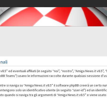
nali
” ed eventuali affiliati (in seguito “noi”, “nostro”, “Amiga News.it v8.5”,
 Teams”) usano le informazioni raccolte durante qualsiasi sessione d’uso d
ntre si naviga su “Amiga News.it v8.5” il software phpBB creerà un certo nu
contengono solo un identificativo utente (in seguito “user-id”) ed un identif
 quando si naviga tra gli argomenti di “Amiga News.it v8.5” e viene usato 