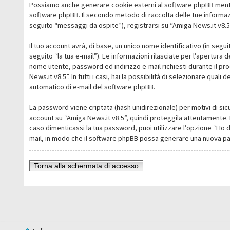
Possiamo anche generare cookie esterni al software phpBB mentre 
software phpBB. Il secondo metodo di raccolta delle tue informazi
seguito “messaggi da ospite”), registrarsi su “Amiga News.it v8.5” 
Il tuo account avrà, di base, un unico nome identificativo (in segu
seguito “la tua e-mail”). Le informazioni rilasciate per l’apertura 
nome utente, password ed indirizzo e-mail richiesti durante il pro
News.it v8.5”. In tutti i casi, hai la possibilità di selezionare qua
automatico di e-mail del software phpBB.
La password viene criptata (hash unidirezionale) per motivi di sic
account su “Amiga News.it v8.5”, quindi proteggila attentamente. 
caso dimenticassi la tua password, puoi utilizzare l’opzione “Ho 
mail, in modo che il software phpBB possa generare una nuova p
Torna alla schermata di accesso