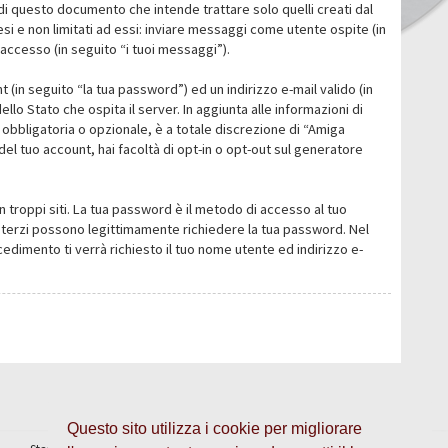
i questo documento che intende trattare solo quelli creati dal
i e non limitati ad essi: inviare messaggi come utente ospite (in
’accesso (in seguito “i tuoi messaggi”).
 (in seguito “la tua password”) ed un indirizzo e-mail valido (in
llo Stato che ospita il server. In aggiunta alle informazioni di
 obbligatoria o opzionale, è a totale discrezione di “Amiga
o del tuo account, hai facoltà di opt-in o opt-out sul generatore
n troppi siti. La tua password è il metodo di accesso al tuo
 o terzi possono legittimamente richiedere la tua password. Nel
dimento ti verrà richiesto il tuo nome utente ed indirizzo e-
Questo sito utilizza i cookie per migliorare