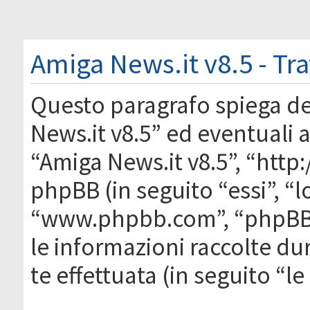
Amiga News.it v8.5 - Tr
Questo paragrafo spiega d
News.it v8.5” ed eventuali af
“Amiga News.it v8.5”, “htt
phpBB (in seguito “essi”, “
“www.phpbb.com”, “phpBB
le informazioni raccolte du
te effettuata (in seguito “l