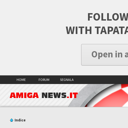
FOLLOW
WITH TAPAT
Open in 
HOME
FORUM
SEGNALA
AMIGA
NEWS
.IT
Indice