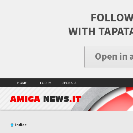
FOLLOW
WITH TAPAT
Open in 
HOME
FORUM
SEGNALA
AMIGA
NEWS
.IT
Indice