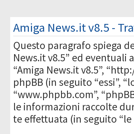
Amiga News.it v8.5 - Tr
Questo paragrafo spiega d
News.it v8.5” ed eventuali af
“Amiga News.it v8.5”, “htt
phpBB (in seguito “essi”, “
“www.phpbb.com”, “phpBB
le informazioni raccolte du
te effettuata (in seguito “l