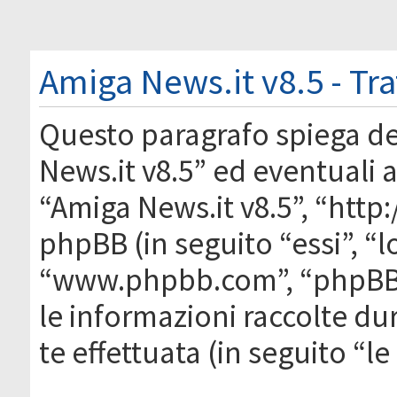
Amiga News.it v8.5 - Tr
Questo paragrafo spiega d
News.it v8.5” ed eventuali af
“Amiga News.it v8.5”, “htt
phpBB (in seguito “essi”, “
“www.phpbb.com”, “phpBB
le informazioni raccolte du
te effettuata (in seguito “l