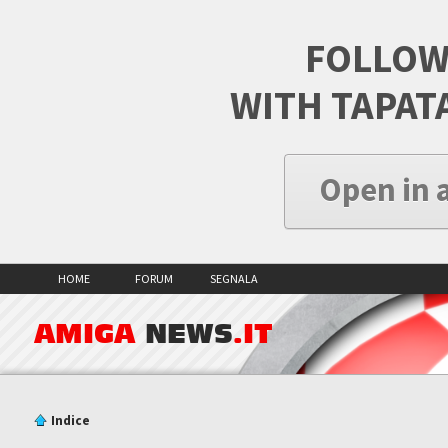
FOLLOW
WITH TAPAT
Open in 
HOME
FORUM
SEGNALA
AMIGA
NEWS
.IT
Indice