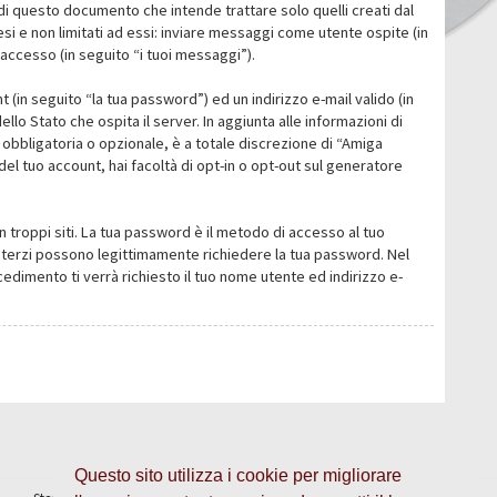
i questo documento che intende trattare solo quelli creati dal
i e non limitati ad essi: inviare messaggi come utente ospite (in
’accesso (in seguito “i tuoi messaggi”).
 (in seguito “la tua password”) ed un indirizzo e-mail valido (in
llo Stato che ospita il server. In aggiunta alle informazioni di
 obbligatoria o opzionale, è a totale discrezione di “Amiga
o del tuo account, hai facoltà di opt-in o opt-out sul generatore
n troppi siti. La tua password è il metodo di accesso al tuo
 o terzi possono legittimamente richiedere la tua password. Nel
dimento ti verrà richiesto il tuo nome utente ed indirizzo e-
Questo sito utilizza i cookie per migliorare