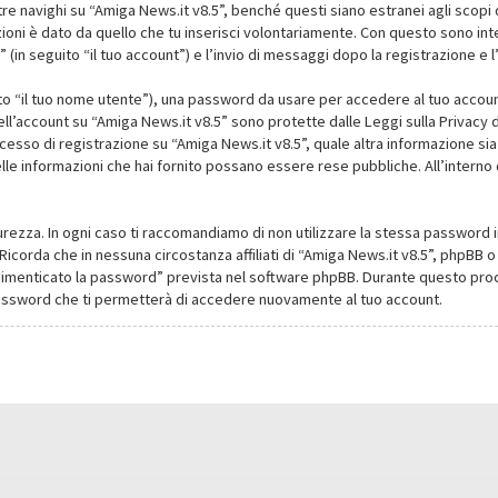
navighi su “Amiga News.it v8.5”, benché questi siano estranei agli scopi d
oni è dato da quello che tu inserisci volontariamente. Con questo sono intes
(in seguito “il tuo account”) e l’invio di messaggi dopo la registrazione e l
ito “il tuo nome utente”), una password da usare per accedere al tuo account
dell’account su “Amiga News.it v8.5” sono protette dalle Leggi sulla Privacy de
cesso di registrazione su “Amiga News.it v8.5”, quale altra informazione sia
li delle informazioni che hai fornito possano essere rese pubbliche. All’intern
urezza. In ogni caso ti raccomandiamo di non utilizzare la stessa password i
Ricorda che in nessuna circostanza affiliati di “Amiga News.it v8.5”, phpBB
dimenticato la password” prevista nel software phpBB. Durante questo proce
assword che ti permetterà di accedere nuovamente al tuo account.