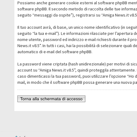
Possiamo anche generare cookie esterni al software phpBB mentre 
software phpBB. Il secondo metodo di raccolta delle tue informazi
seguito “messaggi da ospite”), registrarsi su “Amiga News.it v8.5” 
Il tuo account avrà, di base, un unico nome identificativo (in segu
seguito “la tua e-mail”). Le informazioni rilasciate per l’apertura 
nome utente, password ed indirizzo e-mail richiesti durante il pro
News.it v8.5”. In tutti i casi, hai la possibilità di selezionare qua
automatico di e-mail del software phpBB.
La password viene criptata (hash unidirezionale) per motivi di sic
account su “Amiga News.it v8.5”, quindi proteggila attentamente. 
caso dimenticassi la tua password, puoi utilizzare l’opzione “Ho 
mail, in modo che il software phpBB possa generare una nuova p
Torna alla schermata di accesso