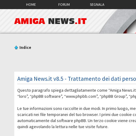
HOME
FORUM
SEGNALA
AMIGA
NEWS
.IT
Indice
Amiga News.it v8.5 - Trattamento dei dati perso
Questo paragrafo spiega dettagliatamente come “Amiga News.it v8.5
“loro”, “phpBB software”, “www.phpbb.com”, “phpBB Group”, “phpBB
Le tue informazioni sono raccolte in due modi. In primo luogo, me
scaricati nei file temporanei del tuo browser. I primi due cookie 
automaticamente dal software phpBB. Un terzo cookie viene creato
quindi agevolando la lettura nelle tue visite future.