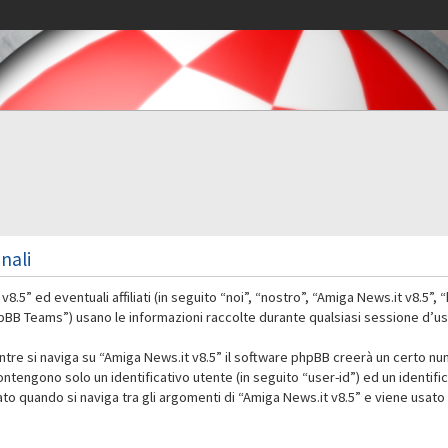
nali
” ed eventuali affiliati (in seguito “noi”, “nostro”, “Amiga News.it v8.5”,
 Teams”) usano le informazioni raccolte durante qualsiasi sessione d’uso d
ntre si naviga su “Amiga News.it v8.5” il software phpBB creerà un certo nu
contengono solo un identificativo utente (in seguito “user-id”) ed un identif
 quando si naviga tra gli argomenti di “Amiga News.it v8.5” e viene usato 