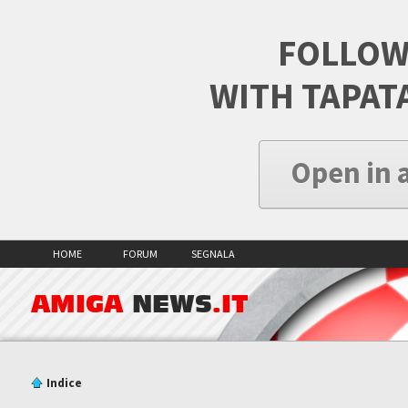
FOLLOW
WITH TAPAT
Open in 
HOME
FORUM
SEGNALA
AMIGA
NEWS
.IT
Indice