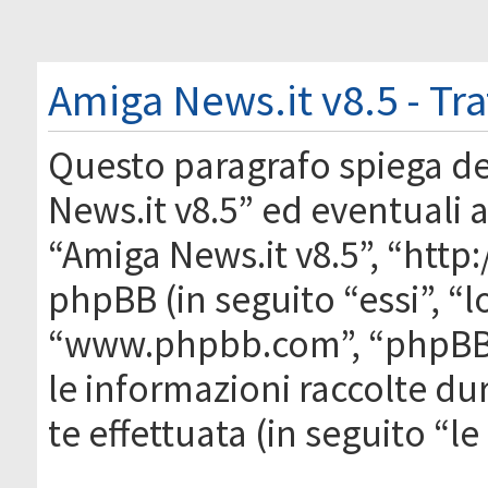
Amiga News.it v8.5 - Tr
Questo paragrafo spiega d
News.it v8.5” ed eventuali af
“Amiga News.it v8.5”, “htt
phpBB (in seguito “essi”, “
“www.phpbb.com”, “phpBB
le informazioni raccolte du
te effettuata (in seguito “l