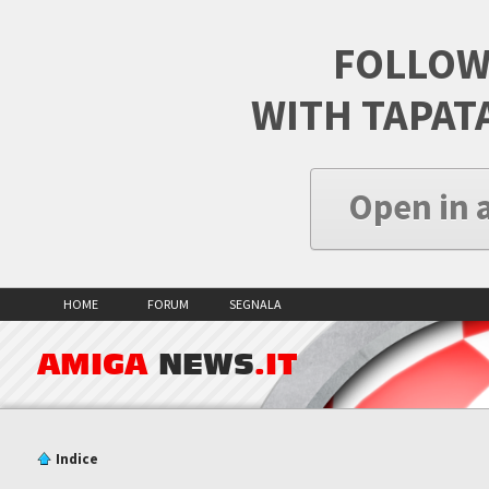
FOLLOW
WITH TAPAT
Open in 
HOME
FORUM
SEGNALA
AMIGA
NEWS
.IT
Indice