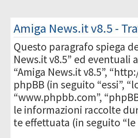
Amiga News.it v8.5 - Tr
Questo paragrafo spiega d
News.it v8.5” ed eventuali af
“Amiga News.it v8.5”, “htt
phpBB (in seguito “essi”, “
“www.phpbb.com”, “phpBB
le informazioni raccolte du
te effettuata (in seguito “l