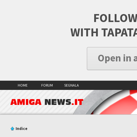
FOLLOW
WITH TAPAT
Open in 
HOME
FORUM
SEGNALA
AMIGA
NEWS
.IT
Indice