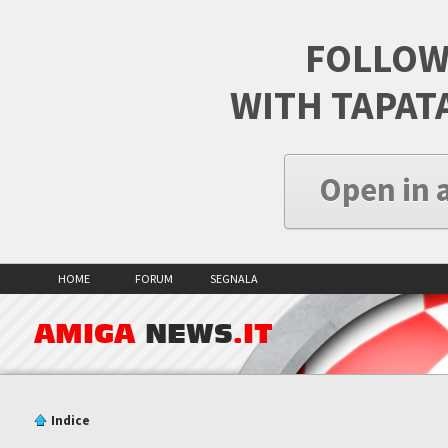
FOLLOW
WITH TAPAT
Open in 
HOME
FORUM
SEGNALA
AMIGA
NEWS
.IT
Indice