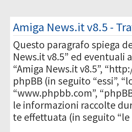
Amiga News.it v8.5 - Tr
Questo paragrafo spiega d
News.it v8.5” ed eventuali af
“Amiga News.it v8.5”, “htt
phpBB (in seguito “essi”, “
“www.phpbb.com”, “phpBB
le informazioni raccolte du
te effettuata (in seguito “l