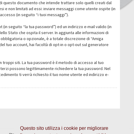
i questo documento che intende trattare solo quelli creati dal
i e non limitati ad essi: inviare messaggi come utente ospite (in
’accesso (in seguito “i tuoi messaggi”).
 (in seguito “la tua password”) ed un indirizzo e-mail valido (in
llo Stato che ospita il server. In aggiunta alle informazioni di
 obbligatoria o opzionale, è a totale discrezione di “Amiga
o del tuo account, hai facoltà di opt-in o opt-out sul generatore
n troppi siti. La tua password è il metodo di accesso al tuo
 o terzi possono legittimamente richiedere la tua password. Nel
dimento ti verrà richiesto il tuo nome utente ed indirizzo e-
Questo sito utilizza i cookie per migliorare