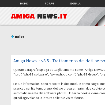
HOME
FORUM
SEGNALA
AMIGA
NEWS
.IT
Indice
Amiga News.it v8.5 - Trattamento dei dati perso
Questo paragrafo spiega dettagliatamente come “Amiga News.it v8.5
“loro”, “phpBB software”, “www.phpbb.com”, “phpBB Group”, “phpBB
Le tue informazioni sono raccolte in due modi. In primo luogo, me
scaricati nei file temporanei del tuo browser. I primi due cookie 
automaticamente dal software phpBB. Un terzo cookie viene creato
quindi agevolando la lettura nelle tue visite future.