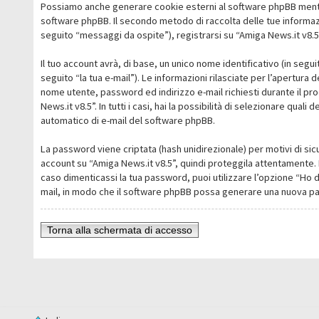
Possiamo anche generare cookie esterni al software phpBB mentre 
software phpBB. Il secondo metodo di raccolta delle tue informazi
seguito “messaggi da ospite”), registrarsi su “Amiga News.it v8.5” 
Il tuo account avrà, di base, un unico nome identificativo (in segu
seguito “la tua e-mail”). Le informazioni rilasciate per l’apertura 
nome utente, password ed indirizzo e-mail richiesti durante il pro
News.it v8.5”. In tutti i casi, hai la possibilità di selezionare qua
automatico di e-mail del software phpBB.
La password viene criptata (hash unidirezionale) per motivi di sic
account su “Amiga News.it v8.5”, quindi proteggila attentamente. 
caso dimenticassi la tua password, puoi utilizzare l’opzione “Ho 
mail, in modo che il software phpBB possa generare una nuova p
Torna alla schermata di accesso