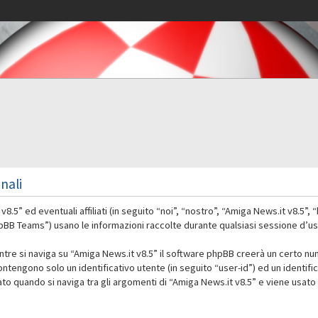
nali
” ed eventuali affiliati (in seguito “noi”, “nostro”, “Amiga News.it v8.5”,
 Teams”) usano le informazioni raccolte durante qualsiasi sessione d’uso d
ntre si naviga su “Amiga News.it v8.5” il software phpBB creerà un certo nu
contengono solo un identificativo utente (in seguito “user-id”) ed un identif
 quando si naviga tra gli argomenti di “Amiga News.it v8.5” e viene usato 