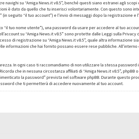
navighi su “Amiga News.it v8.5”, benché questi siano estranei agli scopi d
oni è dato da quello che tu inserisci volontariamente. Con questo sono intes
(in seguito “il tuo account”) e l’invio di messaggi dopo la registrazione e l
ito “il tuo nome utente”), una password da usare per accedere al tuo account
dell’account su “Amiga News.it v8.5” sono protette dalle Leggi sulla Privacy de
cesso di registrazione su “Amiga News.it v8.5”, quale altra informazione sia
li delle informazioni che hai fornito possano essere rese pubbliche. All’intern
urezza. In ogni caso ti raccomandiamo di non utilizzare la stessa password i
Ricorda che in nessuna circostanza affiliati di “Amiga News.it v8.5”, phpBB
dimenticato la password” prevista nel software phpBB. Durante questo proce
assword che ti permetterà di accedere nuovamente al tuo account.