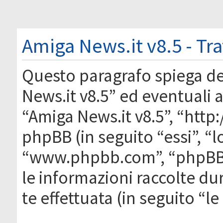
Amiga News.it v8.5 - Tr
Questo paragrafo spiega d
News.it v8.5” ed eventuali af
“Amiga News.it v8.5”, “htt
phpBB (in seguito “essi”, “
“www.phpbb.com”, “phpBB
le informazioni raccolte du
te effettuata (in seguito “l