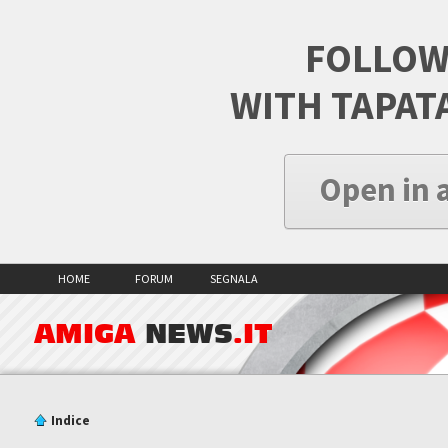
FOLLOW
WITH TAPAT
Open in 
HOME
FORUM
SEGNALA
AMIGA
NEWS
.IT
Indice