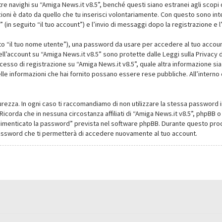
navighi su “Amiga News.it v8.5”, benché questi siano estranei agli scopi d
oni è dato da quello che tu inserisci volontariamente. Con questo sono intes
(in seguito “il tuo account”) e l’invio di messaggi dopo la registrazione e l
ito “il tuo nome utente”), una password da usare per accedere al tuo account
dell’account su “Amiga News.it v8.5” sono protette dalle Leggi sulla Privacy de
cesso di registrazione su “Amiga News.it v8.5”, quale altra informazione sia
li delle informazioni che hai fornito possano essere rese pubbliche. All’intern
urezza. In ogni caso ti raccomandiamo di non utilizzare la stessa password i
Ricorda che in nessuna circostanza affiliati di “Amiga News.it v8.5”, phpBB
dimenticato la password” prevista nel software phpBB. Durante questo proce
assword che ti permetterà di accedere nuovamente al tuo account.