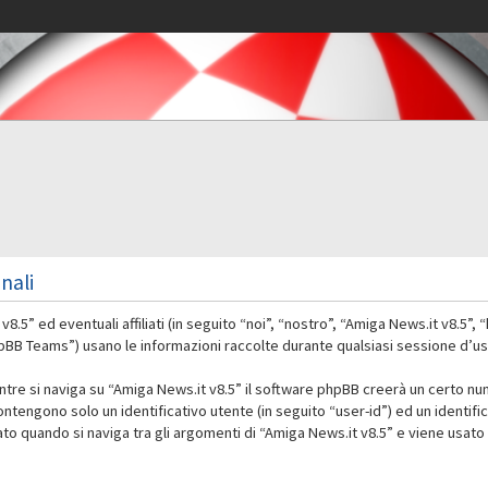
nali
” ed eventuali affiliati (in seguito “noi”, “nostro”, “Amiga News.it v8.5”,
 Teams”) usano le informazioni raccolte durante qualsiasi sessione d’uso d
ntre si naviga su “Amiga News.it v8.5” il software phpBB creerà un certo nu
contengono solo un identificativo utente (in seguito “user-id”) ed un identif
 quando si naviga tra gli argomenti di “Amiga News.it v8.5” e viene usato 