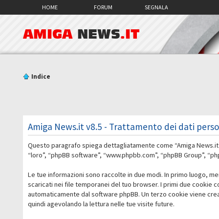
HOME
FORUM
SEGNALA
AMIGA
NEWS
.IT
Indice
Amiga News.it v8.5 - Trattamento dei dati perso
Questo paragrafo spiega dettagliatamente come “Amiga News.it v8.5
“loro”, “phpBB software”, “www.phpbb.com”, “phpBB Group”, “phpBB
Le tue informazioni sono raccolte in due modi. In primo luogo, me
scaricati nei file temporanei del tuo browser. I primi due cookie 
automaticamente dal software phpBB. Un terzo cookie viene creato
quindi agevolando la lettura nelle tue visite future.