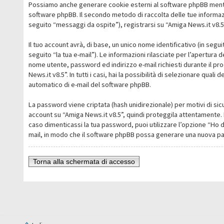
Possiamo anche generare cookie esterni al software phpBB mentre 
software phpBB. Il secondo metodo di raccolta delle tue informazi
seguito “messaggi da ospite”), registrarsi su “Amiga News.it v8.5” 
Il tuo account avrà, di base, un unico nome identificativo (in segu
seguito “la tua e-mail”). Le informazioni rilasciate per l’apertura 
nome utente, password ed indirizzo e-mail richiesti durante il pro
News.it v8.5”. In tutti i casi, hai la possibilità di selezionare qua
automatico di e-mail del software phpBB.
La password viene criptata (hash unidirezionale) per motivi di sic
account su “Amiga News.it v8.5”, quindi proteggila attentamente. 
caso dimenticassi la tua password, puoi utilizzare l’opzione “Ho 
mail, in modo che il software phpBB possa generare una nuova p
Torna alla schermata di accesso