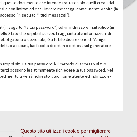
i questo documento che intende trattare solo quelli creati dal
i e non limitati ad essi: inviare messaggi come utente ospite (in
’accesso (in seguito “i tuoi messaggi”).
 (in seguito “la tua password”) ed un indirizzo e-mail valido (in
llo Stato che ospita il server. In aggiunta alle informazioni di
 obbligatoria o opzionale, è a totale discrezione di “Amiga
o del tuo account, hai facoltà di opt-in o opt-out sul generatore
n troppi siti. La tua password è il metodo di accesso al tuo
 o terzi possono legittimamente richiedere la tua password. Nel
dimento ti verrà richiesto il tuo nome utente ed indirizzo e-
Questo sito utilizza i cookie per migliorare