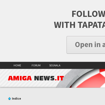
FOLLOW
WITH TAPAT
Open in 
HOME
FORUM
SEGNALA
AMIGA
NEWS
.IT
Indice