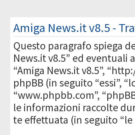
Amiga News.it v8.5 - Tr
Questo paragrafo spiega d
News.it v8.5” ed eventuali af
“Amiga News.it v8.5”, “htt
phpBB (in seguito “essi”, “
“www.phpbb.com”, “phpBB
le informazioni raccolte du
te effettuata (in seguito “l