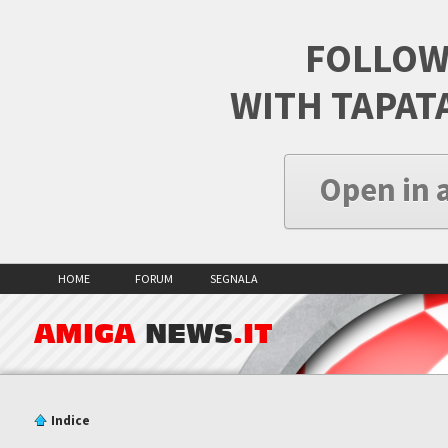
FOLLOW
WITH TAPAT
Open in 
HOME
FORUM
SEGNALA
AMIGA
NEWS
.IT
Indice