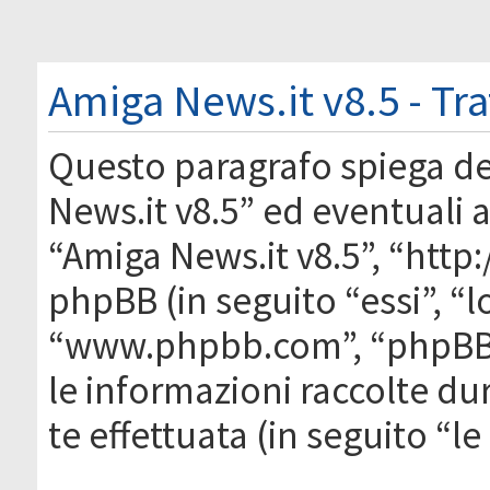
Amiga News.it v8.5 - Tr
Questo paragrafo spiega d
News.it v8.5” ed eventuali af
“Amiga News.it v8.5”, “htt
phpBB (in seguito “essi”, “
“www.phpbb.com”, “phpBB
le informazioni raccolte du
te effettuata (in seguito “l