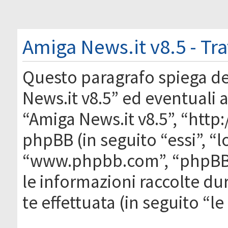
Amiga News.it v8.5 - Tr
Questo paragrafo spiega d
News.it v8.5” ed eventuali af
“Amiga News.it v8.5”, “htt
phpBB (in seguito “essi”, “
“www.phpbb.com”, “phpBB
le informazioni raccolte du
te effettuata (in seguito “l