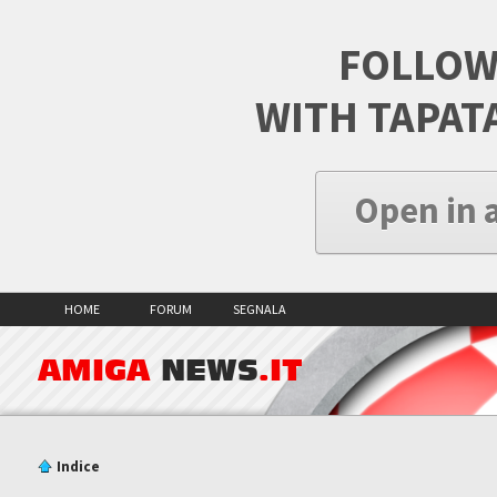
FOLLOW
WITH TAPAT
Open in 
HOME
FORUM
SEGNALA
AMIGA
NEWS
.IT
Indice