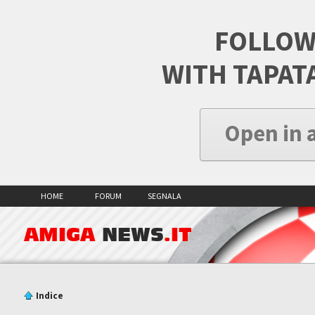
FOLLOW
WITH TAPAT
Open in 
HOME
FORUM
SEGNALA
AMIGA
NEWS
.IT
Indice