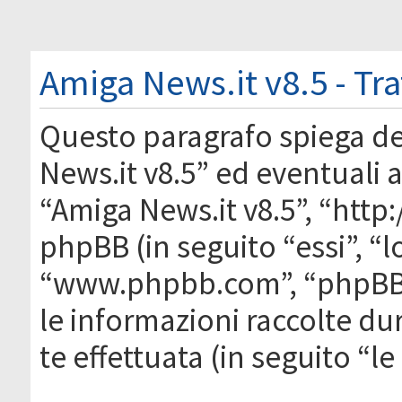
Amiga News.it v8.5 - Tr
Questo paragrafo spiega d
News.it v8.5” ed eventuali af
“Amiga News.it v8.5”, “htt
phpBB (in seguito “essi”, “
“www.phpbb.com”, “phpBB
le informazioni raccolte du
te effettuata (in seguito “l