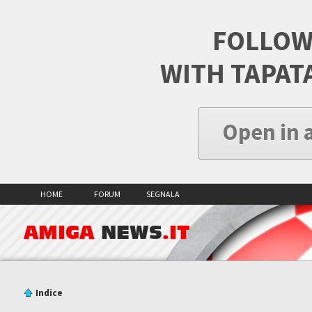
FOLLOW
WITH TAPAT
Open in 
HOME
FORUM
SEGNALA
AMIGA
NEWS
.IT
Indice