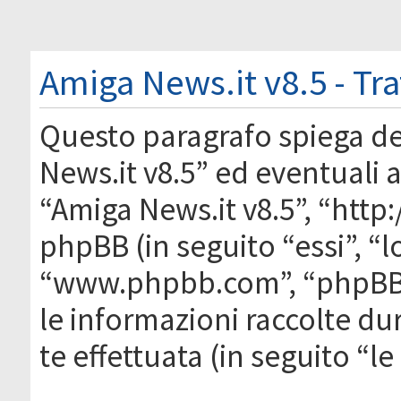
Amiga News.it v8.5 - Tr
Questo paragrafo spiega d
News.it v8.5” ed eventuali af
“Amiga News.it v8.5”, “htt
phpBB (in seguito “essi”, “
“www.phpbb.com”, “phpBB
le informazioni raccolte du
te effettuata (in seguito “l