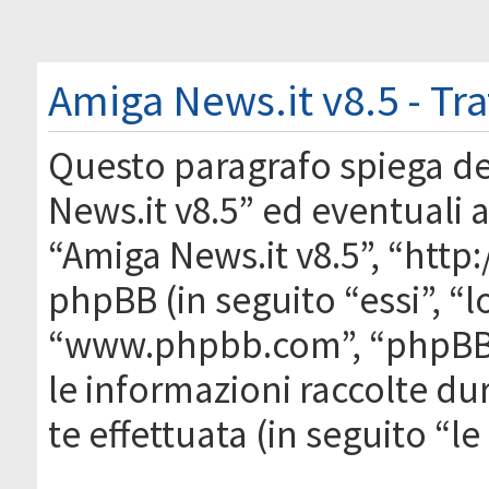
Amiga News.it v8.5 - Tr
Questo paragrafo spiega d
News.it v8.5” ed eventuali af
“Amiga News.it v8.5”, “htt
phpBB (in seguito “essi”, “
“www.phpbb.com”, “phpBB
le informazioni raccolte du
te effettuata (in seguito “l