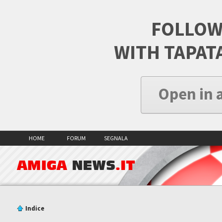
FOLLOW
WITH TAPAT
Open in 
HOME
FORUM
SEGNALA
AMIGA
NEWS
.IT
Indice