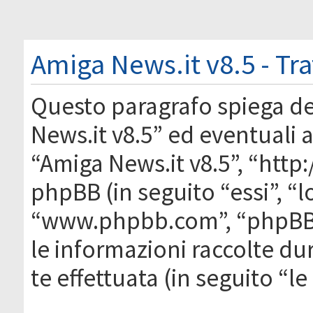
Amiga News.it v8.5 - Tr
Questo paragrafo spiega d
News.it v8.5” ed eventuali af
“Amiga News.it v8.5”, “htt
phpBB (in seguito “essi”, “
“www.phpbb.com”, “phpBB
le informazioni raccolte du
te effettuata (in seguito “l