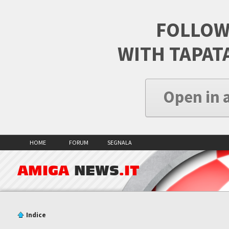
FOLLOW
WITH TAPAT
Open in 
HOME
FORUM
SEGNALA
AMIGA
NEWS
.IT
Indice