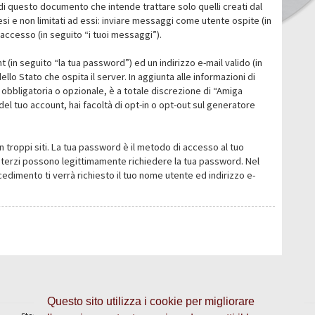
i questo documento che intende trattare solo quelli creati dal
i e non limitati ad essi: inviare messaggi come utente ospite (in
’accesso (in seguito “i tuoi messaggi”).
 (in seguito “la tua password”) ed un indirizzo e-mail valido (in
llo Stato che ospita il server. In aggiunta alle informazioni di
 obbligatoria o opzionale, è a totale discrezione di “Amiga
o del tuo account, hai facoltà di opt-in o opt-out sul generatore
n troppi siti. La tua password è il metodo di accesso al tuo
 o terzi possono legittimamente richiedere la tua password. Nel
dimento ti verrà richiesto il tuo nome utente ed indirizzo e-
Questo sito utilizza i cookie per migliorare