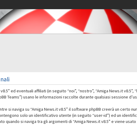
nali
” ed eventuali affiliati (in seguito “noi”, “nostro”, “Amiga News.it v8.5”,
 Teams”) usano le informazioni raccolte durante qualsiasi sessione d’uso d
ntre si naviga su “Amiga News.it v8.5” il software phpBB creerà un certo nu
contengono solo un identificativo utente (in seguito “user-id”) ed un identif
 quando si naviga tra gli argomenti di “Amiga News.it v8.5” e viene usato 