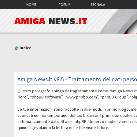
HOME
FORUM
SEGNALA
AMIGA
NEWS
.IT
Indice
Amiga News.it v8.5 - Trattamento dei dati perso
Questo paragrafo spiega dettagliatamente come “Amiga News.it v8.5
“loro”, “phpBB software”, “www.phpbb.com”, “phpBB Group”, “phpBB
Le tue informazioni sono raccolte in due modi. In primo luogo, me
scaricati nei file temporanei del tuo browser. I primi due cookie 
automaticamente dal software phpBB. Un terzo cookie viene creato
quindi agevolando la lettura nelle tue visite future.