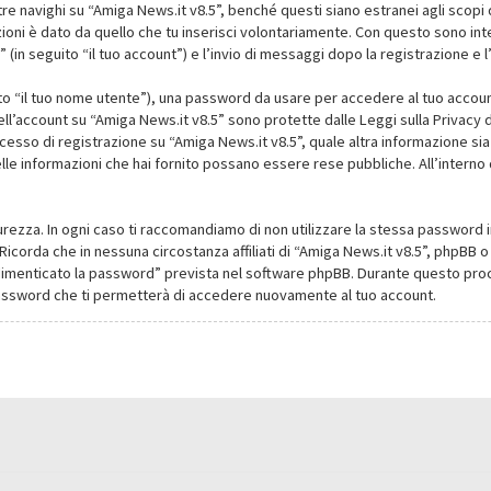
navighi su “Amiga News.it v8.5”, benché questi siano estranei agli scopi d
oni è dato da quello che tu inserisci volontariamente. Con questo sono intes
(in seguito “il tuo account”) e l’invio di messaggi dopo la registrazione e l
ito “il tuo nome utente”), una password da usare per accedere al tuo account
dell’account su “Amiga News.it v8.5” sono protette dalle Leggi sulla Privacy de
cesso di registrazione su “Amiga News.it v8.5”, quale altra informazione sia
li delle informazioni che hai fornito possano essere rese pubbliche. All’intern
urezza. In ogni caso ti raccomandiamo di non utilizzare la stessa password i
Ricorda che in nessuna circostanza affiliati di “Amiga News.it v8.5”, phpBB
dimenticato la password” prevista nel software phpBB. Durante questo proce
assword che ti permetterà di accedere nuovamente al tuo account.