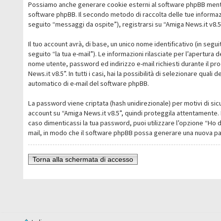
Possiamo anche generare cookie esterni al software phpBB mentre 
software phpBB. Il secondo metodo di raccolta delle tue informazi
seguito “messaggi da ospite”), registrarsi su “Amiga News.it v8.5” 
Il tuo account avrà, di base, un unico nome identificativo (in segu
seguito “la tua e-mail”). Le informazioni rilasciate per l’apertura 
nome utente, password ed indirizzo e-mail richiesti durante il pro
News.it v8.5”. In tutti i casi, hai la possibilità di selezionare qua
automatico di e-mail del software phpBB.
La password viene criptata (hash unidirezionale) per motivi di sic
account su “Amiga News.it v8.5”, quindi proteggila attentamente. 
caso dimenticassi la tua password, puoi utilizzare l’opzione “Ho 
mail, in modo che il software phpBB possa generare una nuova p
Torna alla schermata di accesso